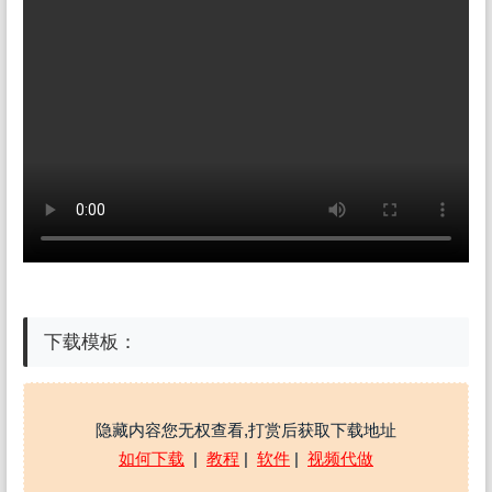
AE模板编号2289：球场超大可达鸭【18版】
下载模板：
隐藏内容您无权查看,打赏后获取下载地址
如何下载
|
教程
|
软件
|
视频代做